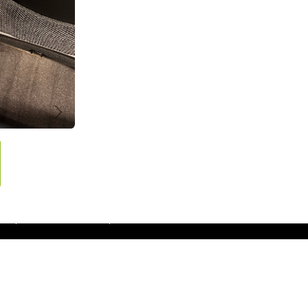
Suivant
o pratique
 78 88 08
ct@autolavgreen.fr
e du Tisserand 44800 St Herblain
ré par
Odoo
- Le #1
Open Source eCommerce