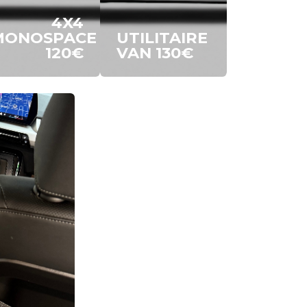
4X4
MONOSPACE
UTILITAIRE
12
0€
VAN 13
0€