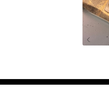
Précédent
🧽 Nos prestations
Lavage intérieur
Lavage extérieur
Nettoyage intérieur & extérieur
Toutes nos options
Copyright
© 2026 Auto Lav Green - Tous droits réservés.