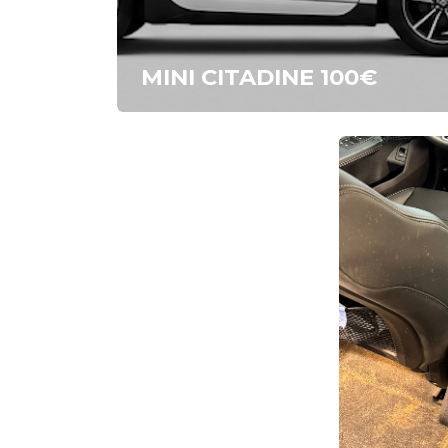
MINI CITADINE 10
0€