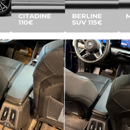
CITADINE
BERLINE
11
0€
SUV 11
5€