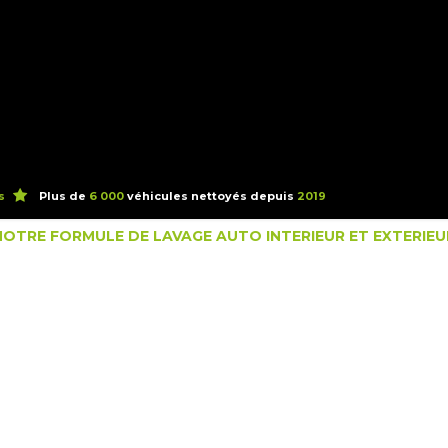
er ma formule
Réserver ma formule
Abonnement
FAQ
s
Plus de
6 000
véhicules nettoyés depuis
2019
NOTRE FORMULE DE LAVAGE AUTO INTERIEUR ET EXTERIEU